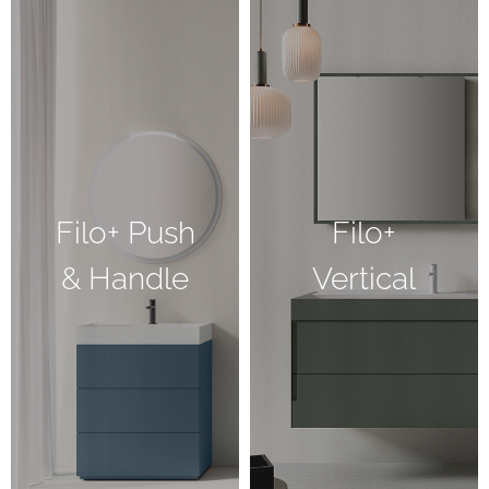
Filo+ Push
Filo+
& Handle
Vertical