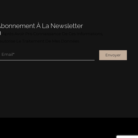
Abonnement À La Newsletter
Après Avoir Pris Connaissance De Ces Informations,
'autorise Le Traitement De Mes Données
Envoyer