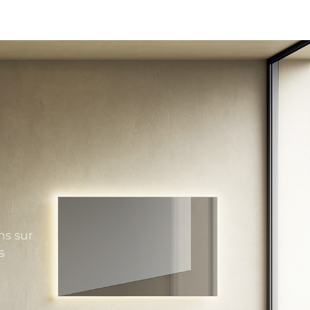
ns sur
s