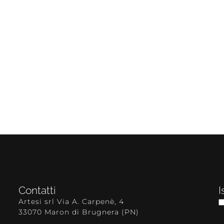
Contatti
I
Artesi srl Via A. Carpenè, 4
33070 Maron di Brugnera (PN)