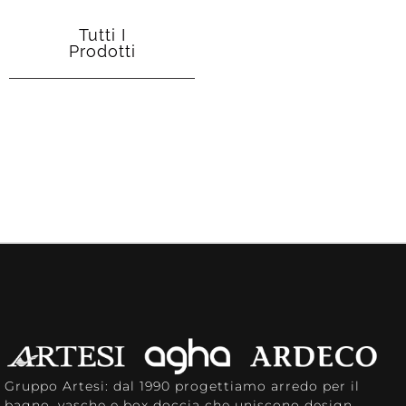
Tutti I
Prodotti
Gruppo Artesi: dal 1990 progettiamo arredo per il
bagno, vasche e box doccia che uniscono design,