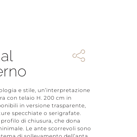
al
erno
ologia e stile, un’interpretazione
a con telaio H. 200 cm in
onibili in versione trasparente,
ture specchiate o serigrafate.
 profilo di chiusura, che dona
minimale. Le ante scorrevoli sono
sistema di sollevamento dell’anta