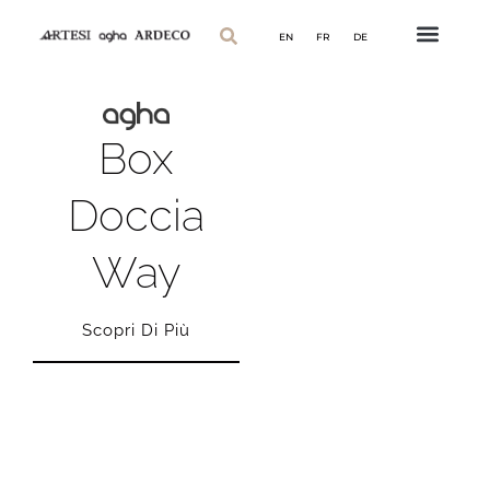
EN
FR
DE
Box
Doccia
Way
Scopri Di Più